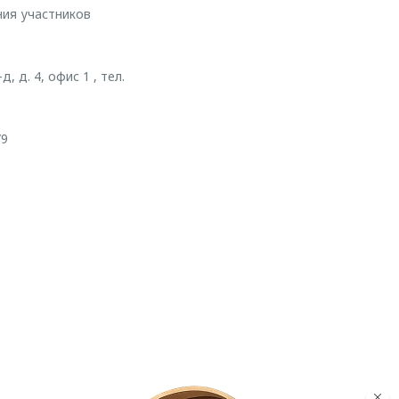
ния участников
 д. 4, офис 1 , тел.
/9