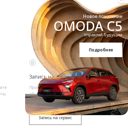
Новое поколение
OMODA C5
Управляй будущим
Подробнее
OMODA C5
Запись на сервис
чите
Пройдите регламентное техническое
уты
обслуживание вашего автомобиля
OMODA
Запись на сервис