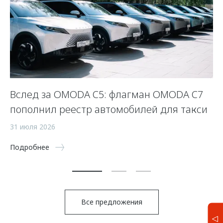
Вслед за OMODA C5: флагман OMODA C7
С
пополнил реестр автомобилей для такси
п
а
31 июля 2026
5 
Подробнее
По
Все предложения