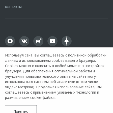
Москва, ул. Каланчевская, д. 27. Ген.лицензия ЦБ РФ № 1326 от
КОНТАКТЫ
16.01.2015. Предложение ограничено и не является публичной
офертой.
Используя сайт, вы соглашаетесь с
политикой обработки
данных
и использованием cookies вашего браузера.
Cookies можно отключить в любой момент в настройках
браузера. Для обеспечения оптимальной работы и
улучшения пользовательского опыта на сайте могут
использоваться системы веб-аналитики (в том числе
Горячая линия OMODA:
+7 (8652) 99-00-70
Яндекс.Метрика). Продолжая использование сайта, Вы
соглашаетесь с применением указанных технологий и
© 2026 АГАТ Ставрополь
размещением cookie-файлов.
Модельный ряд
Архивные модели
Контакты
Правовая информация
Понятно