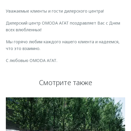
Страхование
Дополнительная техническая поддержка
Обратная связь
Уважаемые клиенты и гости дилерского центра!
Кредитный калькулятор
Руководства по эксплуатации
Клиентская поддержка
Дилерский центр OMODA АГАТ поздравляет Вас с Днем
Аксессуары
всех влюбленных!
O&J Автоклуб
Одежда и сувениры
Мы горячо любим каждого нашего клиента и надеемся,
Оригинальные аксессуары
Клуб владельцев OMODA
что это взаимно.
Запчасти
Приложение O&J
С любовью OMODA АГАТ.
Трейд-ин
Аксессуары
Калькулятор трейд-ин
Одежда и сувениры
Смотрите также
Оригинальные аксессуары
Запчасти