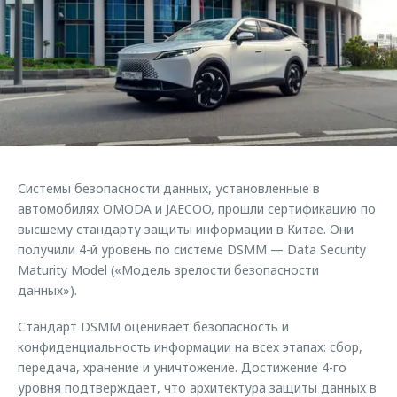
Страхование
Дополнительная техническая поддержка
Обратная связь
Кредитный калькулятор
Руководства по эксплуатации
Клиентская поддержка
Аксессуары
O&J Автоклуб
Одежда и сувениры
Оригинальные аксессуары
Клуб владельцев OMODA
Запчасти
Приложение O&J
Системы безопасности данных, установленные в
Трейд-ин
Аксессуары
автомобилях OMODA и JAECOO, прошли сертификацию по
высшему стандарту защиты информации в Китае. Они
Калькулятор трейд-ин
Одежда и сувениры
получили 4-й уровень по системе DSMM — Data Security
Оригинальные аксессуары
Maturity Model («Модель зрелости безопасности
Запчасти
данных»).
Стандарт DSMM оценивает безопасность и
конфиденциальность информации на всех этапах: сбор,
передача, хранение и уничтожение. Достижение 4-го
уровня подтверждает, что архитектура защиты данных в