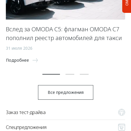
Вслед за OMODA C5: флагман OMODA C7
С
пополнил реестр автомобилей для такси
п
а
31 июля 2026
5 
Подробнее
По
Все предложения
Заказ тест-драйва
Спецпредложения