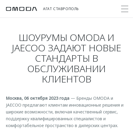
АГАТ СТАВРОПОЛЬ
ШОУРУМЫ OMODA И
Покупателям
Мир OMODA
Владельцам
Модели
JAECOO ЗАДАЮТ НОВЫЕ
СТАНДАРТЫ В
C5
Выбор и покупка
Сервис
О бренде
ОБСЛУЖИВАНИИ
от 2 299 000 ₽*
Сравнить комплектации
Записаться на сервис
Новости
КЛИЕНТОВ
Записаться на тест-драйв
Кузовной ремонт
Онлайн-сервисы
C7
Cпецпредложения
Сервисные акции
Приложение O&J
от 2 739 000 ₽*
Прайс-листы
Весеннее обновление
Москва, 06 октября 2023 года
— Бренды OMODA и
Клуб владельцев OMODA
OMODA Лизинг
JAECOO предлагают клиентам инновационные решения и
Поддержка
широкие возможности, включая качественный сервис,
Бренд JAECOO
Кредит и страхование
Помощь на дороге
поддержку квалифицированных специалистов и
комфортабельное пространство в дилерских центрах.
Правовая информация
Кредитные программы
Гарантия