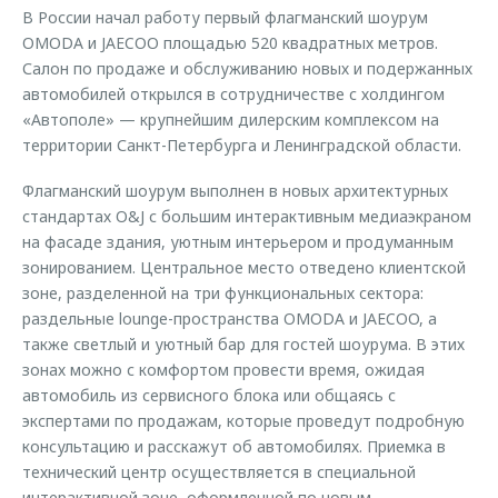
Страхование
Дополнительная техническая поддержка
В России начал работу первый флагманский шоурум
Обратная связь
OMODA и JAECOO площадью 520 квадратных метров.
Кредитный калькулятор
Руководства по эксплуатации
Салон по продаже и обслуживанию новых и подержанных
Клиентская поддержка
автомобилей открылся в сотрудничестве с холдингом
Аксессуары
«Автополе» — крупнейшим дилерским комплексом на
O&J Автоклуб
Одежда и сувениры
территории Санкт-Петербурга и Ленинградской области.
Оригинальные аксессуары
Клуб владельцев OMODA
Флагманский шоурум выполнен в новых архитектурных
Запчасти
Приложение O&J
стандартах O&J с большим интерактивным медиаэкраном
на фасаде здания, уютным интерьером и продуманным
Трейд-ин
Аксессуары
зонированием. Центральное место отведено клиентской
Калькулятор трейд-ин
Одежда и сувениры
зоне, разделенной на три функциональных сектора:
раздельные lounge-пространства OMODA и JAECOO, а
Оригинальные аксессуары
также светлый и уютный бар для гостей шоурума. В этих
Запчасти
зонах можно с комфортом провести время, ожидая
автомобиль из сервисного блока или общаясь с
экспертами по продажам, которые проведут подробную
консультацию и расскажут об автомобилях. Приемка в
технический центр осуществляется в специальной
интерактивной зоне, оформленной по новым