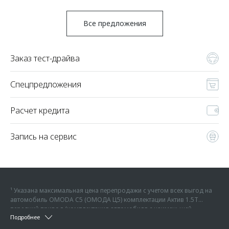
Все предложения
Заказ тест-драйва
Спецпредложения
Расчет кредита
Запись на сервис
¹ Указана максимальная цена перепродажи с учетом всех выгод на
автомобиль OMODA C5 (ОМОДА Ц5) комплектации Актив 1.5Т
передний привод (комплектация автомобиля с наименьшей
² Указана максимальная цена перепродажи с учетом всех выгод на
Подробнее
возможной стоимостью) - 2 299 000 руб. на дату 04.07.2026 г., без
автомобиль OMODA C7 (ОМОДА Ц7) комплектации Актив 1.6T
учета дополнительного оборудования или иных услуг, без учета