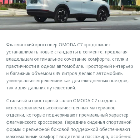
Страхование
Дополнительная техническая поддержка
Обратная связь
Кредитный калькулятор
Руководства по эксплуатации
Клиентская поддержка
Аксессуары
O&J Автоклуб
Одежда и сувениры
Флагманский кроссовер OMODA C7 продолжает
Оригинальные аксессуары
Клуб владельцев OMODA
устанавливать новые стандарты в сегменте, предлагая
Запчасти
Приложение O&J
владельцам оптимальное сочетание комфорта, стиля и
практичности в одном автомобиле. Просторный интерьер
Трейд-ин
Аксессуары
и багажник объемом 639 литров делают автомобиль
универсальным решением как для ежедневных поездок,
Калькулятор трейд-ин
Одежда и сувениры
так и для дальних путешествий.
Оригинальные аксессуары
Стильный и просторный салон OMODA C7 создан с
Запчасти
использованием высококачественных материалов
отделки, которые подчеркивают премиальный характер
флагманского кроссовера. Передние сиденья спортивной
формы с рельефной боковой поддержкой обеспечивают
максимальный комфорт водителя и пассажира, особенно