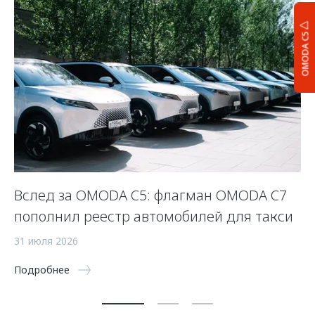
OMODA C5
Вслед за OMODA C5: флагман OMODA C7
С
пополнил реестр автомобилей для такси
п
а
31 июля 2026
5 
Подробнее
По