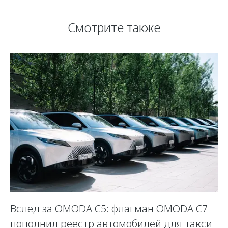
Смотрите также
Вслед за OMODA C5: флагман OMODA C7
С
пополнил реестр автомобилей для такси
п