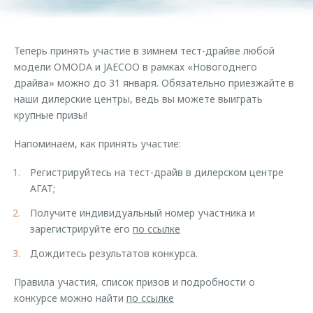
Страхование
Дополнительная техническая поддержка
Обратная связь
Кредитный калькулятор
Руководства по эксплуатации
Теперь принять участие в зимнем тест-драйве любой
Клиентская поддержка
Аксессуары
модели OMODA и JAECOO в рамках «Новогоднего
драйва» можно до 31 января. Обязательно приезжайте в
O&J Автоклуб
Одежда и сувениры
наши дилерские центры, ведь вы можете выиграть
Оригинальные аксессуары
Клуб владельцев OMODA
крупные призы!
Запчасти
Приложение O&J
Напоминаем, как принять участие:
Трейд-ин
Аксессуары
Регистрируйтесь на тест-драйв в дилерском центре
Калькулятор трейд-ин
Одежда и сувениры
АГАТ;
Оригинальные аксессуары
Получите индивидуальный номер участника и
Запчасти
зарегистрируйте его
по ссылке
Дождитесь результатов конкурса.
Правила участия, список призов и подробности о
конкурсе можно найти
по ссылке