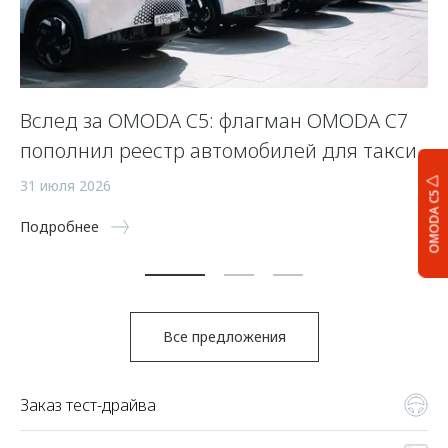
Вслед за OMODA C5: флагман OMODA C7
С
пополнил реестр автомобилей для такси
п
а
31 июля 2026
OMODA C5
5 
Подробнее
По
Все предложения
Заказ тест-драйва