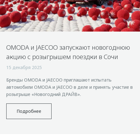
Страхование
Дополнительная техническая поддержка
Обратная связь
Кредитный калькулятор
Руководства по эксплуатации
Клиентская поддержка
Аксессуары
O&J Автоклуб
Одежда и сувениры
OMODA и JAECOO запускают новогоднюю
Оригинальные аксессуары
Клуб владельцев OMODA
акцию с розыгрышем поездки в Сочи
Запчасти
Приложение O&J
15 декабря 2025
Трейд-ин
Аксессуары
Бренды OMODA и JAECOO приглашают испытать
Калькулятор трейд-ин
Одежда и сувениры
автомобили OMODA и JAECOO в деле и принять участие в
Оригинальные аксессуары
розыгрыше «Новогодний ДРАЙВ».
Запчасти
Подробнее