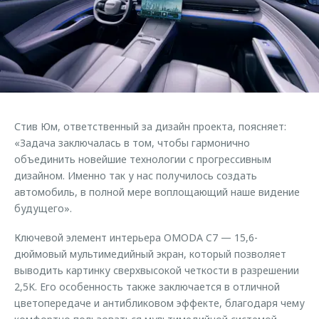
Страхование
Дополнительная техническая поддержка
Обратная связь
Кредитный калькулятор
Руководства по эксплуатации
Клиентская поддержка
Аксессуары
O&J Автоклуб
Одежда и сувениры
Оригинальные аксессуары
Клуб владельцев OMODA
Стив Юм, ответственный за дизайн проекта, поясняет:
Запчасти
Приложение O&J
«Задача заключалась в том, чтобы гармонично
объединить новейшие технологии с прогрессивным
Трейд-ин
Аксессуары
дизайном. Именно так у нас получилось создать
Калькулятор трейд-ин
Одежда и сувениры
автомобиль, в полной мере воплощающий наше видение
будущего».
Оригинальные аксессуары
Запчасти
Ключевой элемент интерьера OMODA C7 — 15,6-
дюймовый мультимедийный экран, который позволяет
выводить картинку сверхвысокой четкости в разрешении
2,5K. Его особенность также заключается в отличной
цветопередаче и антибликовом эффекте, благодаря чему