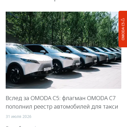
OMODA C5
Вслед за OMODA C5: флагман OMODA C7
С
пополнил реестр автомобилей для такси
п
а
31 июля 2026
5 