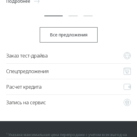
Подробнее
По
Все предложения
Заказ тест-драйва
Спецпредложения
Расчет кредита
Запись на сервис
¹ Указана максимальная цена перепродажи с учетом всех выгод на