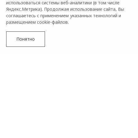
использоваться системы веб-аналитики (в том числе
Яндекс.Метрика). Продолжая использование сайта, Вы
соглашаетесь с применением указанных технологий и
размещением cookie-файлов.
Понятно
Бренд OMODA сообщает о том, что совместный проект с
сетью кофеен Stars Coffee продолжается. В этот раз к
Новое поколение
конкурсу присоединяется журнал о моде и красоте THE
OMODA C5
VOICE MAG. Это означает, что у всех поклонников марки
есть шанс выиграть много замечательных подарков, в
Управляй будущим
числе которых главный приз – обновленный фастбэк-
кроссовер OMODA C5.
Подробнее
Финалистов ждет обед со звездой от журнала THE VOICE
MAG, приглашение на звездное мероприятие, а также