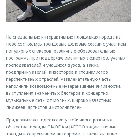
Страхование
Дополнительная техническая поддержка
Обратная связь
Кредитный калькулятор
Руководства по эксплуатации
Клиентская поддержка
Аксессуары
O&J Автоклуб
На специальных интерактивных площадках города на
Одежда и сувениры
Неве состоялись трендовые деловые сессии с участием
Оригинальные аксессуары
Клуб владельцев OMODA
популярных спикеров, различные образовательные
Запчасти
Приложение O&J
программы при поддержке именитых экспертов, ученых,
преподавателей и учащихся вузов, а также
Трейд-ин
Аксессуары
предпринимателей, инвесторов и специалистов
перспективных отраслей. Развлекательную часть
Калькулятор трейд-ин
Одежда и сувениры
наполнили всевозможные интерактивные активности,
Оригинальные аксессуары
выступления знаменитых блогеров и концертно-
Запчасти
музыкальные сеты от модных, широко известных
диджеев, артистов и исполнителей.
Придерживаясь идеологии устойчивого развития
общества, бренды OMODA и JAECOO задают новые
тренды в современном автопроме, а также активно