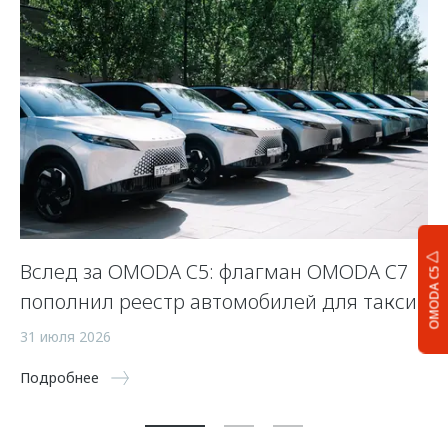
Вслед за OMODA C5: флагман OMODA C7
С
OMODA C5
пополнил реестр автомобилей для такси
п
а
31 июля 2026
5 
Подробнее
По