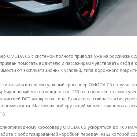
ер OMODA C5 с системой полного привода уже на российских д
ризван помогать водителю и пассажирам чувствовать себя в 
симости от эксплуатационных условий, типа дорожного покрыти
 стильный и интеллектуальный кроссовер OMODA C5 получил н
Турбированный мотор мощностью 150 л.с. сопряжен с семиступе
смиссией DCT «мокрого» типа. Двигатель отличается безупреч
кономичности. Максимальный крутящий момент силового агрег
ту.
олноприводному кроссоверу OMODA C5 ускоряться до 100 км/ч з
аботе с роботизированной коробкой передач, КПД которой со