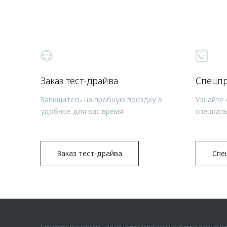
Заказ тест-драйва
Спецп
Запишитесь на пробную поездку в
Узнайте 
удобное для вас время
специал
Заказ тест-драйва
Спе