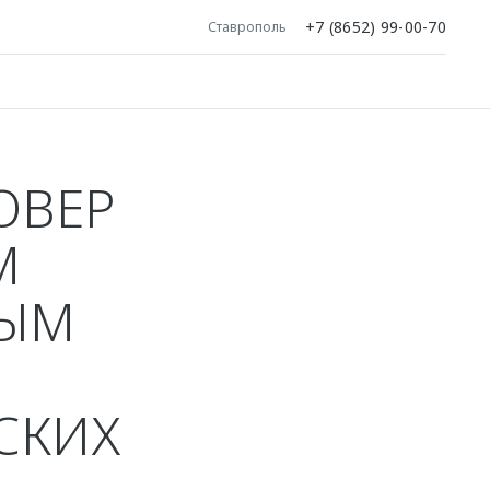
+7 (8652) 99-00-70
Ставрополь
ОВЕР
М
НЫМ
СКИХ