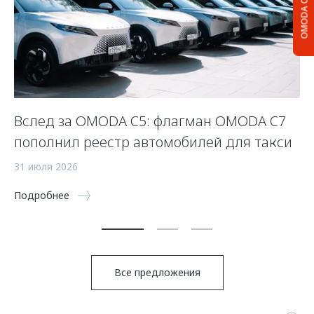
OMODA C5
Вслед за OMODA C5: флагман OMODA C7
С
пополнил реестр автомобилей для такси
п
а
31 июля 2026
5 
Подробнее
По
Все предложения