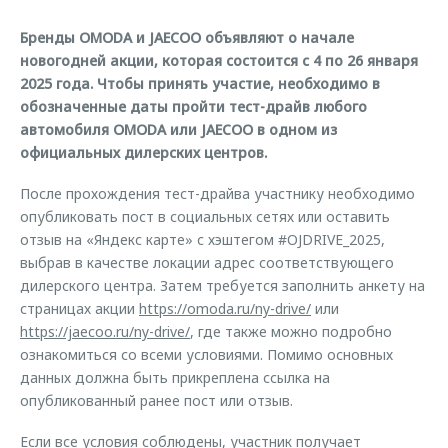
Страхование
Дополнительная техническая поддержка
Обратная связь
Бренды OMODA и JAECOO объявляют о начале
Кредитный калькулятор
Руководства по эксплуатации
новогодней акции, которая состоится с 4 по 26 января
Клиентская поддержка
2025 года. Чтобы принять участие, необходимо в
Аксессуары
обозначенные даты пройти тест-драйв любого
O&J Автоклуб
Одежда и сувениры
автомобиля OMODA или JAECOO в одном из
официальных дилерских центров.
Оригинальные аксессуары
Клуб владельцев OMODA
Запчасти
Приложение O&J
После прохождения тест-драйва участнику необходимо
опубликовать пост в социальных сетях или оставить
Трейд-ин
Аксессуары
отзыв на «Яндекс карте» с хэштегом #OJDRIVE_2025,
Калькулятор трейд-ин
Одежда и сувениры
выбрав в качестве локации адрес соответствующего
дилерского центра. Затем требуется заполнить анкету на
Оригинальные аксессуары
страницах акции
https://omoda.ru/ny-drive/
или
Запчасти
https://jaecoo.ru/ny-drive/
, где также можно подробно
ознакомиться со всеми условиями. Помимо основных
данных должна быть прикреплена ссылка на
опубликованный ранее пост или отзыв.
Если все условия соблюдены, участник получает