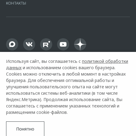
КОНТАКТЫ
16.01.2015. Предложение ограничено и не является публичной
офертой.
Используя сайт, вы соглашаетесь с
политикой обработки
данных
и использованием cookies вашего браузера.
Cookies можно отключить в любой момент в настройках
браузера. Для обеспечения оптимальной работы и
улучшения пользовательского опыта на сайте могут
использоваться системы веб-аналитики (в том числе
Горячая линия OMODA:
+7 (8652) 99-00-70
Яндекс.Метрика). Продолжая использование сайта, Вы
соглашаетесь с применением указанных технологий и
© 2026 АГАТ Ставрополь
размещением cookie-файлов.
Модельный ряд
Архивные модели
Контакты
Правовая информация
Понятно