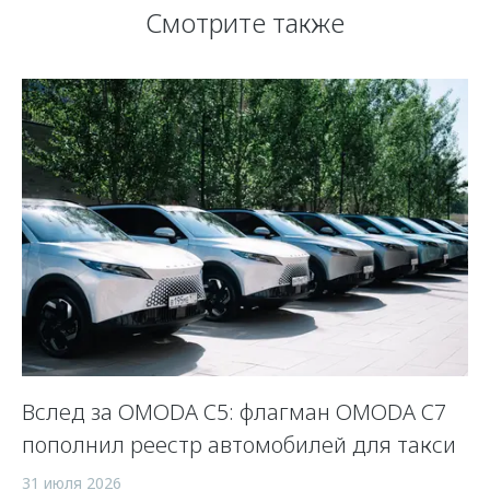
Смотрите также
Вслед за OMODA C5: флагман OMODA C7
С
пополнил реестр автомобилей для такси
п
а
31 июля 2026