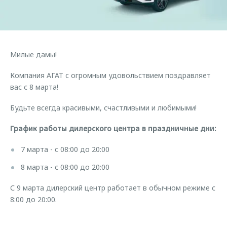
Страхование
Дополнительная техническая поддержка
Обратная связь
Кредитный калькулятор
Руководства по эксплуатации
Клиентская поддержка
Аксессуары
Милые дамы!
O&J Автоклуб
Одежда и сувениры
Компания АГАТ с огромным удовольствием поздравляет
Оригинальные аксессуары
Клуб владельцев OMODA
вас с 8 марта!
Запчасти
Приложение O&J
Будьте всегда красивыми, счастливыми и любимыми!
Трейд-ин
Аксессуары
График работы дилерского центра в праздничные дни:
Калькулятор трейд-ин
Одежда и сувениры
Оригинальные аксессуары
7 марта - с 08:00 до 20:00
Запчасти
8 марта - с 08:00 до 20:00
С 9 марта дилерский центр работает в обычном режиме с
8:00 до 20:00.