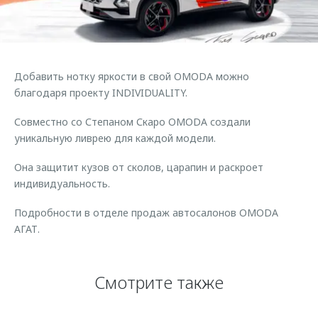
Страхование
Дополнительная техническая поддержка
Обратная связь
Кредитный калькулятор
Руководства по эксплуатации
Клиентская поддержка
Аксессуары
Добавить нотку яркости в свой OMODA можно
O&J Автоклуб
Одежда и сувениры
благодаря проекту INDIVIDUALITY.
Оригинальные аксессуары
Клуб владельцев OMODA
Совместно со Степаном Скаро OMODA создали
Запчасти
Приложение O&J
уникальную ливрею для каждой модели.
Трейд-ин
Аксессуары
Она защитит кузов от сколов, царапин и раскроет
индивидуальность.
Калькулятор трейд-ин
Одежда и сувениры
Оригинальные аксессуары
Подробности в отделе продаж автосалонов OMODA
АГАТ.
Запчасти
Смотрите также