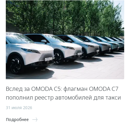
Вслед за OMODA C5: флагман OMODA C7
С
пополнил реестр автомобилей для такси
п
а
31 июля 2026
5 
Подробнее
По