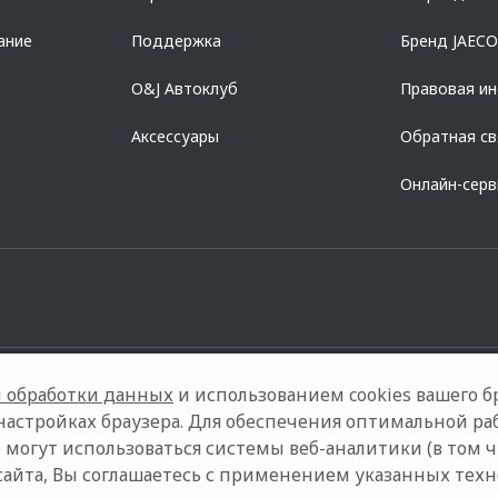
ание
Поддержка
Бренд JAEC
O&J Автоклуб
Правовая и
Аксессуары
Обратная св
Онлайн-сер
 обработки данных
и использованием cookies вашего бр
настройках браузера. Для обеспечения оптимальной ра
 могут использоваться системы веб-аналитики (в том 
дели
Контакты
Правовая информация
сайта, Вы соглашаетесь с применением указанных тех