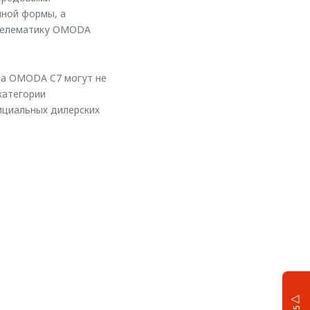
чной формы, а
 телематику OMODA
ра OMODA C7 могут не
категории
ициальных дилерских