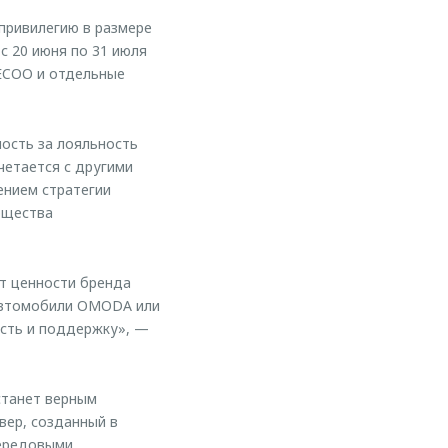
ривилегию в размере
с 20 июня по 31 июля
ECOO и отдельные
ость за лояльность
етается с другими
нием стратегии
бщества
т ценности бренда
 автомобили OMODA или
ость и поддержку», —
станет верным
вер, созданный в
передовыми