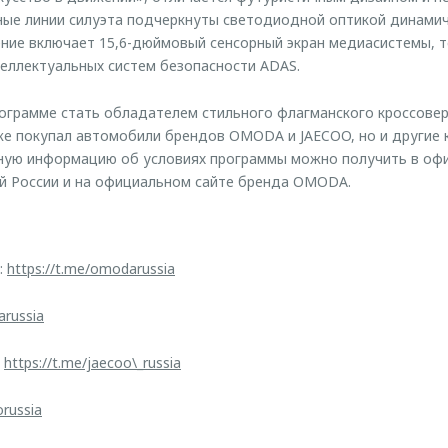
ные линии силуэта подчеркнуты светодиодной оптикой динами
ние включает 15,6-дюймовый сенсорный экран медиасистемы,
теллектуальных систем безопасности ADAS.
рограмме стать обладателем стильного флагманского кроссове
уже покупал автомобили брендов OMODA и JAECOO, но и другие 
ную информацию об условиях программы можно получить в оф
й России и на официальном сайте бренда OMODA.
:
https://t.me/omodarussia
arussia
:
https://t.me/jaecoo\_russia
orussia