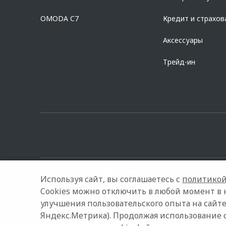
Предложение ограничено и не является публичной офертой.
OMODA C7
Кредит и страхов
Аксессуары
Трейд-ин
Используя сайт, вы соглашаетесь с
политикой
Cookies можно отключить в любой момент в 
улучшения пользовательского опыта на сайте
© 2026 АГАТ Ставрополь
Модельный ряд
Архивные мо
Яндекс.Метрика). Продолжая использование 