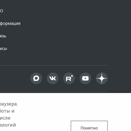
OO
нформация
язь
висы
аузера.
боты и
числе
Google Play
App Store
нологий
Понятно