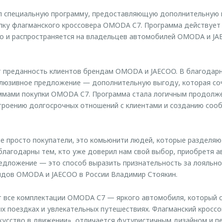
 специальную программу, предоставляющую дополнительную п
упку флагманского кроссовера OMODA C7. Программа действует 
но и распространяется на владельцев автомобилей OMODA и JA
 преданность клиентов брендам OMODA и JAECOO. В благодарн
клюзивное предложение — дополнительную выгоду, которая соч
мами покупки OMODA C7. Программа стала логичным продолже
роению долгосрочных отношений с клиентами и созданию соо
е просто покупатели, это комьюнити людей, которые разделяю
лагодарны тем, кто уже доверил нам свой выбор, приобретя
едложение — это способ выразить признательность за лояльн
ндов OMODA и JAECOO в России Владимир Стоякин.
т все комплектации OMODA C7 — яркого автомобиля, который 
х поездках и увлекательных путешествиях. Флагманский кроссо
кусство в движении», отличается футуристичным дизайном и 