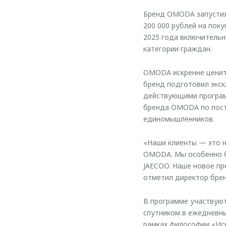
Бренд OMODA запустил
200 000 рублей на пок
2025 года включитель
категории граждан.
OMODA искренне ценит
бренд подготовил экс
действующими програм
бренда OMODA по пост
единомышленников.
«Наши клиенты — это н
OMODA. Мы особенно б
JAECOO. Наше новое пр
отметил директор бре
В программе участвую
спутником в ежедневны
рамках философии «Ис