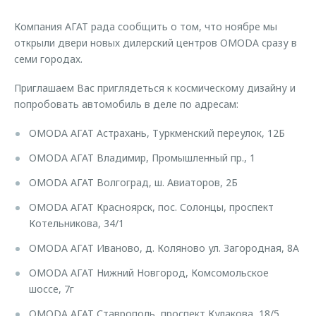
Страхование
Дополнительная техническая поддержка
Обратная связь
Компания АГАТ рада сообщить о том, что ноябре мы
Кредитный калькулятор
Руководства по эксплуатации
открыли двери новых дилерский центров OMODA сразу в
Клиентская поддержка
семи городах.
Аксессуары
O&J Автоклуб
Одежда и сувениры
Приглашаем Вас приглядеться к космическому дизайну и
попробовать автомобиль в деле по адресам:
Оригинальные аксессуары
Клуб владельцев OMODA
Запчасти
Приложение O&J
OMODA АГАТ Астрахань, Туркменский переулок, 12Б
OMODA АГАТ Владимир, Промышленный пр., 1
Трейд-ин
Аксессуары
OMODA АГАТ Волгоград, ш. Авиаторов, 2Б
Калькулятор трейд-ин
Одежда и сувениры
Оригинальные аксессуары
OMODA АГАТ Красноярск, пос. Солонцы, проспект
Котельникова, 34/1
Запчасти
OMODA АГАТ Иваново, д. Коляново ул. Загородная, 8А
OMODA АГАТ Нижний Новгород, Комсомольское
шоссе, 7г
OMODA АГАТ Ставрополь, проспект Кулакова, 18/5