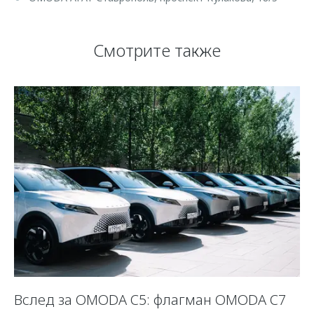
Смотрите также
Вслед за OMODA C5: флагман OMODA C7
С