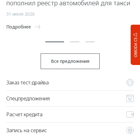
пополнил реестр автомобилей для такси
п
а
31 июля 2026
5 
Подробнее
По
OMODA C5
Все предложения
Заказ тест-драйва
Спецпредложения
Расчет кредита
Запись на сервис