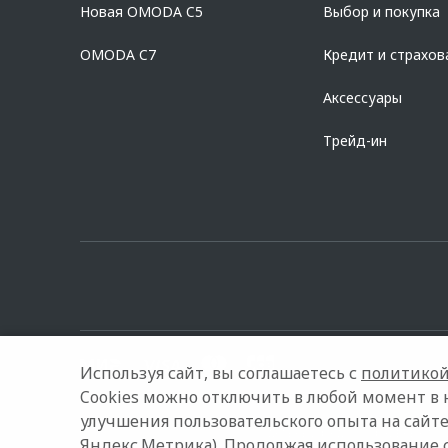
Новая OMODA C5
Выбор и покупка
platformId=alfasite
Кредит предоставляет АО Альфа-Банк. ИНН 7
Предложение ограничено и не является публичной офертой.
OMODA C7
Кредит и страхов
Аксессуары
Трейд-ин
Используя сайт, вы соглашаетесь с
политикой
Cookies можно отключить в любой момент в 
улучшения пользовательского опыта на сайте
© 2026 АГАТ Ставрополь
Модельный ряд
Архивные мо
Яндекс.Метрика). Продолжая использование 