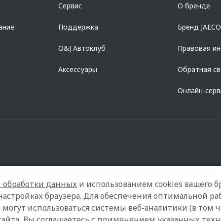
Сервис
О бренде
728168971 ОГРН 1027700067328 место нахождение 107078, г. Москва, ул. Ка
ание
Поддержка
Бренд JAEC
O&J Автоклуб
Правовая и
Аксессуары
Обратная св
Онлайн-сер
 обработки данных
и использованием cookies вашего бр
настройках браузера. Для обеспечения оптимальной ра
 могут использоваться системы веб-аналитики (в том 
дели
Контакты
Правовая информация
сайта, Вы соглашаетесь с применением указанных тех