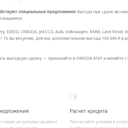
ействуют специальные предложения:
Выгода при сдаче автомо
ослышались!
ry, EXEED, OMODA, JAECCO, Audi, Volkswagen, BMW, Land Rover, Mi
lt? То вы везунчик, для вас дополнительная выгода 100 000 ₽ в
ать выгодную сделку — приезжайте в OMODA АГАТ и меняйте ст
редложения
Расчет кредита
о наших актуальных акциях и
Рассчитайте условия и полу