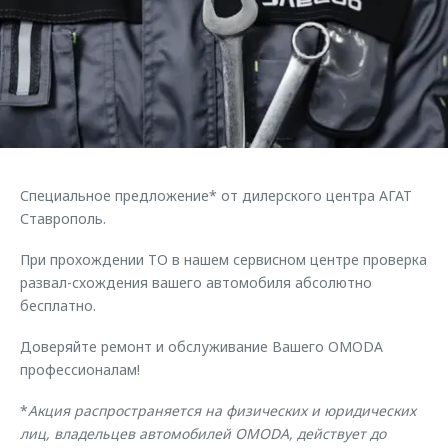
Страхование
Дополнительная техническая поддержка
Обратная связь
Кредитный калькулятор
Руководства по эксплуатации
Клиентская поддержка
Аксессуары
O&J Автоклуб
Одежда и сувениры
Оригинальные аксессуары
Клуб владельцев OMODA
Запчасти
Приложение O&J
Специальное предложение* от дилерского центра АГАТ
Ставрополь.
Трейд-ин
Аксессуары
При прохождении ТО в нашем сервисном центре проверка
Калькулятор трейд-ин
Одежда и сувениры
развал-схождения вашего автомобиля абсолютно
Оригинальные аксессуары
бесплатно.
Запчасти
Доверяйте ремонт и обслуживание Вашего OMODA
профессионалам!
*
Акция распространяется на физических и юридических
лиц, владельцев автомобилей OMODA, действует до