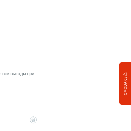
четом выгоды при
OMODA C5