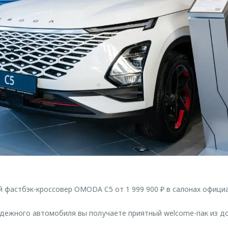
й фастбэк-кроссовер OMODA C5 от 1 999 900 ₽ в салонах офици
дежного автомобиля вы получаете приятный welcome-пак из д