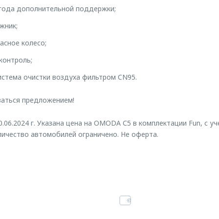
4 года дополнительной поддержки;
жник;
асное колесо;
контроль;
истема очистки воздуха фильтром CN95.
ваться предложением!
.06.2024 г. Указана цена на OMODA С5 в комплектации Fun, с у
оличество автомобилей ограничено. Не оферта.